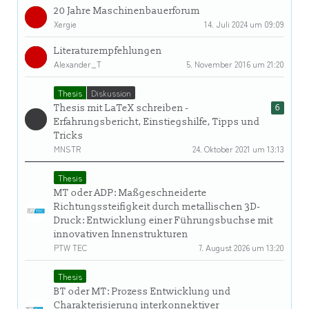
20 Jahre Maschinenbauerforum
Xergie
14. Juli 2024 um 09:09
Literaturempfehlungen
Alexander_T
5. November 2016 um 21:20
Thesis
Diskussion
Thesis mit LaTeX schreiben -
6
Erfahrungsbericht, Einstiegshilfe, Tipps und
Tricks
MNSTR
24. Oktober 2021 um 13:13
Thesis
MT oder ADP: Maßgeschneiderte
Richtungssteifigkeit durch metallischen 3D-
Druck: Entwicklung einer Führungsbuchse mit
innovativen Innenstrukturen
PTW TEC
7. August 2026 um 13:20
Thesis
BT oder MT: Prozess Entwicklung und
Charakterisierung interkonnektiver