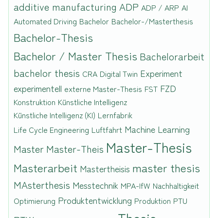
additive manufacturing
ADP
ADP / ARP
AI
Automated Driving
Bachelor
Bachelor-/Masterthesis
Bachelor-Thesis
Bachelor / Master Thesis
Bachelorarbeit
bachelor thesis
Experiment
CRA
Digital Twin
experimentell
FZD
externe Master-Thesis
FST
Konstruktion
Künstliche Intelligenz
Künstliche Intelligenz (KI)
Lernfabrik
Machine Learning
Life Cycle Engineering
Luftfahrt
Master-Thesis
Master
Master-Theis
Masterarbeit
master thesis
Mastertheisis
MAsterthesis
Messtechnik
MPA-IfW
Nachhaltigkeit
Produktentwicklung
Optimierung
Produktion
PTU
Thesis