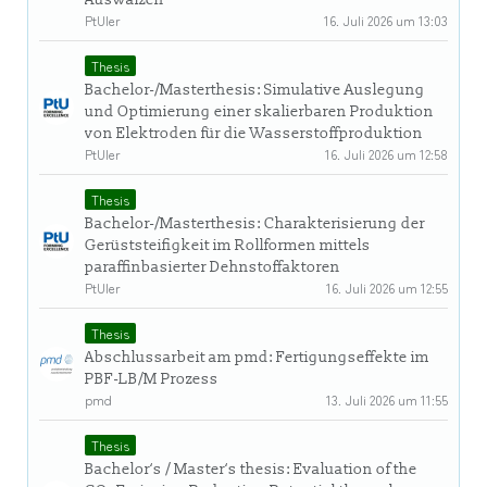
PtUler
16. Juli 2026 um 13:03
Thesis
Bachelor-/Masterthesis: Simulative Auslegung
und Optimierung einer skalierbaren Produktion
von Elektroden für die Wasserstoffproduktion
PtUler
16. Juli 2026 um 12:58
Thesis
Bachelor-/Masterthesis: Charakterisierung der
Gerüststeifigkeit im Rollformen mittels
paraffinbasierter Dehnstoffaktoren
PtUler
16. Juli 2026 um 12:55
Thesis
Abschlussarbeit am pmd: Fertigungseffekte im
PBF-LB/M Prozess
pmd
13. Juli 2026 um 11:55
Thesis
Bachelor‘s / Master‘s thesis: Evaluation of the