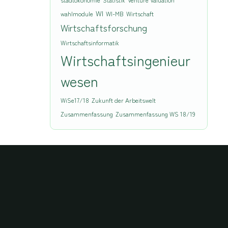
WI
wahlmodule
WI-MB
Wirtschaft
Wirtschaftsforschung
Wirtschaftsinformatik
Wirtschaftsingenieur
wesen
WiSe17/18
Zukunft der Arbeitswelt
Zusammenfassung
Zusammenfassung WS 18/19