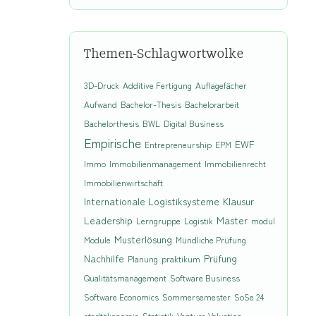
Themen-Schlagwortwolke
3D-Druck
Additive Fertigung
Auflagefächer
Aufwand
Bachelor-Thesis
Bachelorarbeit
Bachelorthesis
BWL
Digital Business
Empirische
EWF
Entrepreneurship
EPM
Immo
Immobilienmanagement
Immobilienrecht
Immobilienwirtschaft
Internationale Logistiksysteme
Klausur
Leadership
Master
Lerngruppe
Logistik
modul
Musterlösung
Module
Mündliche Prüfung
Nachhilfe
Prüfung
Planung
praktikum
Qualitätsmanagement
Software Business
Software Economics
Sommersemester
SoSe 24
stadtökonomie
Statistik
Venture Valuation