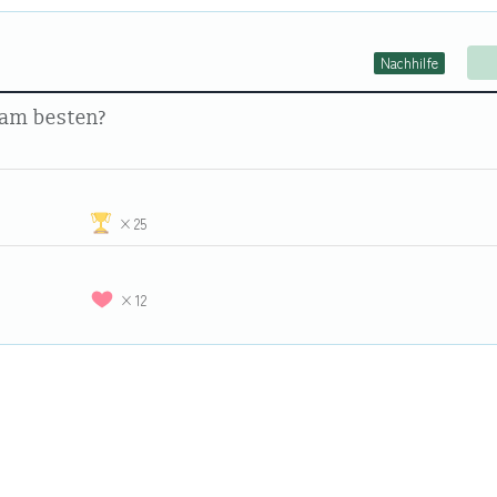
Nachhilfe
h am besten?
25
12