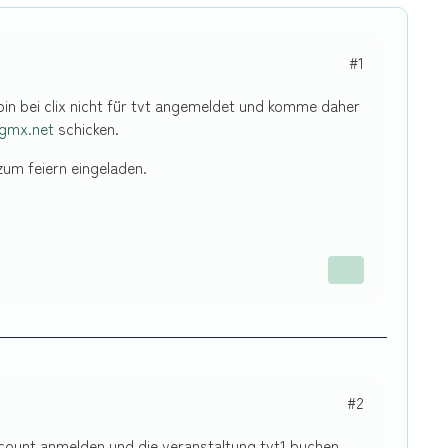
#1
bin bei clix nicht für tvt angemeldet und komme daher
@gmx.net
schicken.
zum feiern eingeladen.
#2
ccount anmelden und die veranstaltung tvt1 buchen,