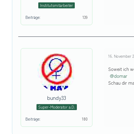
Institutsmitarbeiter
Beiträge
139
16. November 
Soweit ich w
domar
Schau dir ma
bundy33
Super-Moderator a.D.
Beiträge
180