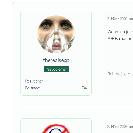
2. März 2009 u
Wenn ich jet
A+B mache
therealsega
Pseudolerner
"Ich hatte d
Reaktionen
1
Beiträge
234
2. März 2009 um