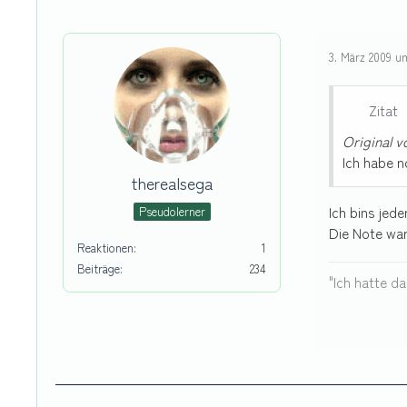
3. März 2009 u
Zitat
Original 
Ich habe n
therealsega
Ich bins jede
Pseudolerner
Die Note war
Reaktionen
1
Beiträge
234
"Ich hatte d