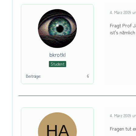
4. März 2009 u
Fragt Prof J
ist's nämlich
bkrotkl
Student
Beiträge
6
4. März 2009 u
Fragen tut e