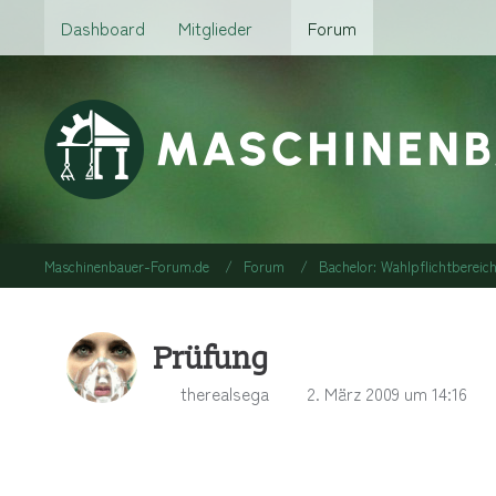
Dashboard
Mitglieder
Forum
Maschinenbauer-Forum.de
Forum
Bachelor: Wahlpflichtbereic
Prüfung
therealsega
2. März 2009 um 14:16