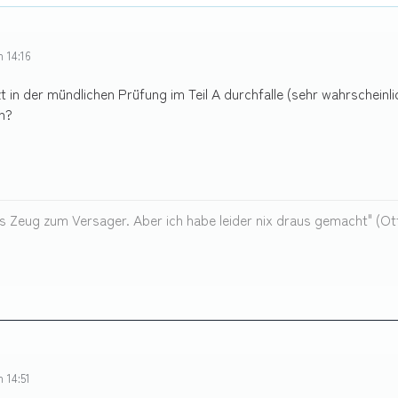
m 14:16
zt in der mündlichen Prüfung im Teil A durchfalle (sehr wahrscheinl
n?
as Zeug zum Versager. Aber ich habe leider nix draus gemacht" (Ot
 14:51