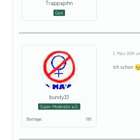
Trappajohn
Gast
2. März 2009 um
Ich schon
bundy33
Super-Moderator a.D.
Beiträge
180