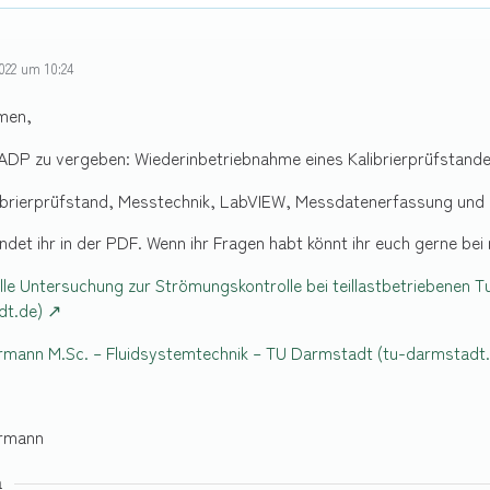
022 um 10:24
men,
 ADP zu vergeben: Wiederinbetriebnahme eines Kalibrierprüfstande
ibrierprüfstand, Messtechnik, LabVIEW, Messdatenerfassung und
indet ihr in der PDF. Wenn ihr Fragen habt könnt ihr euch gerne b
le Untersuchung zur Strömungskontrolle bei teillastbetriebenen
dt.de)
rmann M.Sc. – Fluidsystemtechnik – TU Darmstadt (tu-darmstadt
ermann
n