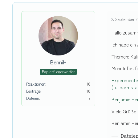
2. September 2
Hallo zusam
ich habe ein
Themen: Kal
BenniH
Mehr Infos f
Papierfliegerwerfer
Experimentel
Reaktionen
10
(tu-darmsta
Beiträge
10
Dateien
2
Benjamin He
Viele Grüße
Benjamin H
Dateie