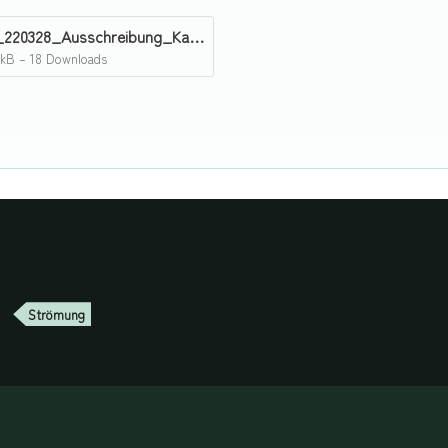
note_220328_Ausschreibung_Kalibrierprüfstand_Sonden_Hermann_Broetz.pdf
 kB – 18 Downloads
Strömung