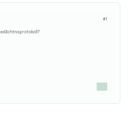
#1
edächtnisprotokoll?