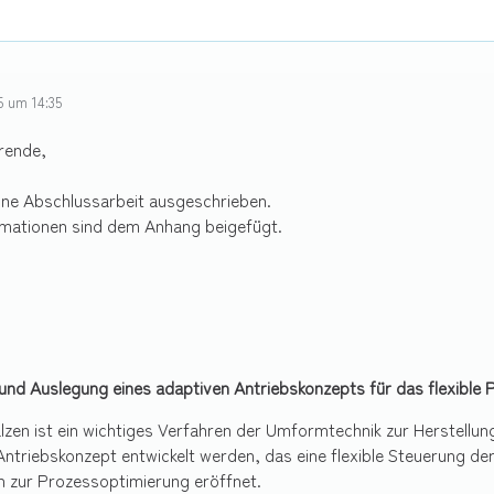
5 um 14:35
rende,
ine Abschlussarbeit ausgeschrieben.
rmationen sind dem Anhang beigefügt.
und Auslegung eines adaptiven Antriebskonzepts für das flexible P
lzen ist ein wichtiges Verfahren der Umformtechnik zur Herstellung
Antriebskonzept entwickelt werden, das eine flexible Steuerung d
n zur Prozessoptimierung eröffnet.