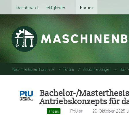
Dashboard
Mitglieder
Forum
Maschinenbauer-Forum.de
Forum
Ausschreibungen
Bache
Bachelor-/Masterthesi
Antriebskonzepts für da
PtUler
27. Oktober 2025 u
Thesis