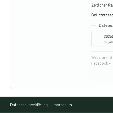
Zeitlicher 
Bei Interess
Dateie
169,48
Website -
ht
Facebook -
Datenschutzerklärung
Impressum