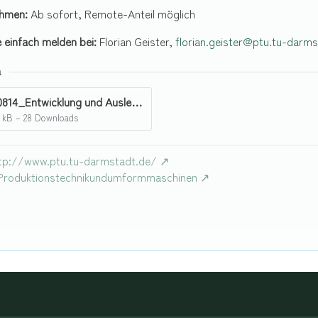
Rahmen:
Ab sofort, Remote-Anteil möglich
e einfach melden bei:
Florian Geister,
florian.geister@ptu.tu-darms
n
20250814_Entwicklung und Auslegung eines adaptiven Antriebskonzepts für das_V2_gf.pdf
 kB – 28 Downloads
tp://www.ptu.tu-darmstadt.de/
Produktionstechnikundumformmaschinen