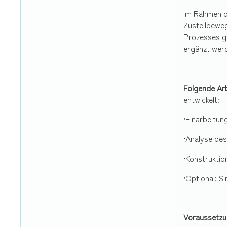
Im Rahmen de
Zustellbewe
Prozesses ge
ergänzt wer
Folgende Arb
entwickelt:
•Einarbeitun
•Analyse be
•Konstruktio
•Optional: S
Voraussetzu