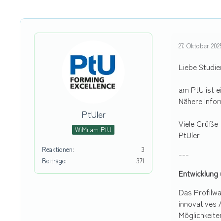
27. Oktober 202
Liebe Studie
am PtU ist e
Nähere Info
PtUler
Viele Grüße
WiMi am PtU
PtUler
Reaktionen
3
---
Beiträge
371
Entwicklung 
Das Profilwa
innovatives 
Möglichkeite