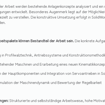
r Arbeit werden bestehende Anlagenkonzepte analysiert und ein 
gungen entwickelt. Besonderes Augenmerk liegt auf der Möglichke
zielt zu verstellen. Die konstruktive Umsetzung erfolgt in SolidW
den.
eitspakete können Bestandteil der Arbeit sein.
Die konkrete Aufg
g in Profilwalztechnik, Antriebssysteme und Konstruktionsmethodi
stehender Maschinen und Erarbeitung eines neuen Kinematikkonzep
n der Hauptkomponenten und Integration von Servoantrieben in S
imulation der Maschinendynamik und Bewertung der Regelbarkeit
ngen:
Strukturierte und selbstständige Arbeitsweise, hohe Motiva