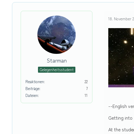
18. November 2
Starman
Gelegenheitsstudent
Reaktionen
22
Beiträge
7
Dateien
11
--English ve
Getting into
At the stude