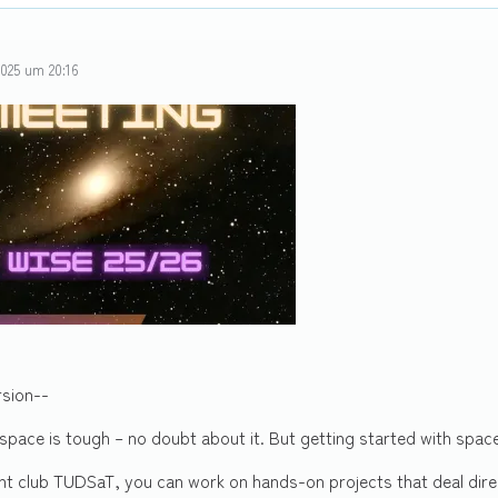
025 um 20:16
rsion--
 space is tough – no doubt about it. But getting started with spac
nt club TUDSaT, you can work on hands-on projects that deal direc