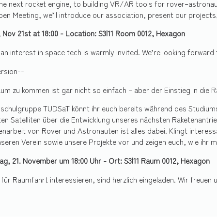
he next rocket engine, to building VR/AR tools for rover–astronau
n Meeting, we’ll introduce our association, present our project
, Nov 21st at 18:00 - Location: S3|11 Room 0012, Hexagon
an interest in space tech is warmly invited. We’re looking forward 
rsion--
aum zu kommen ist gar nicht so einfach – aber der Einstieg in die
hschulgruppe TUDSaT könnt ihr euch bereits während des Studiums
en Satelliten über die Entwicklung unseres nächsten Raketenantr
arbeit von Rover und Astronauten ist alles dabei. Klingt inter
unseren Verein sowie unsere Projekte vor und zeigen euch, wie ihr 
tag, 21. November um 18:00 Uhr - Ort: S3|11 Raum 0012, Hexagon
h für Raumfahrt interessieren, sind herzlich eingeladen. Wir freuen 