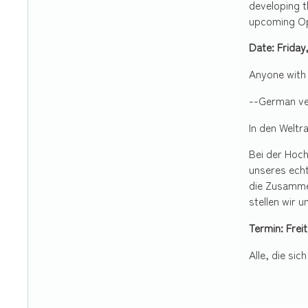
developing t
upcoming Ope
Date: Friday
Anyone with 
--German ve
In den Weltr
Bei der Hoc
unseres echt
die Zusammen
stellen wir 
Termin: Frei
Alle, die sic