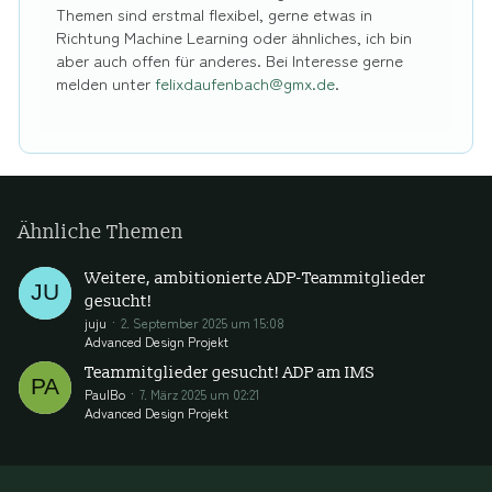
Themen sind erstmal flexibel, gerne etwas in
Richtung Machine Learning oder ähnliches, ich bin
aber auch offen für anderes. Bei Interesse gerne
melden unter
felixdaufenbach@gmx.de
.
Ähnliche Themen
Weitere, ambitionierte ADP-Teammitglieder
gesucht!
juju
2. September 2025 um 15:08
Advanced Design Projekt
Teammitglieder gesucht! ADP am IMS
PaulBo
7. März 2025 um 02:21
Advanced Design Projekt