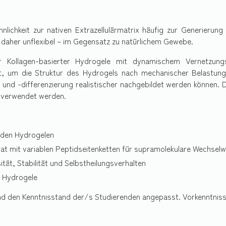
nlichkeit zur nativen Extrazellulärmatrix häufig zur Generierun
 daher unflexibel – im Gegensatz zu natürlichem Gewebe.
er Kollagen-basierter Hydrogele mit dynamischem Vernetzungs
t, um die Struktur des Hydrogels nach mechanischer Belastung
on und -differenzierung realistischer nachgebildet werden können. 
k verwendet werden.
riden Hydrogelen
at mit variablen Peptidseitenketten für supramolekulare Wechsel
tät, Stabilität und Selbstheilungsverhalten
n Hydrogele
nd den Kenntnisstand der/s Studierenden angepasst. Vorkenntnisse