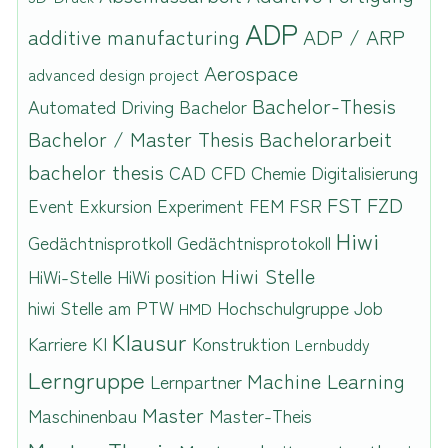
ADP
additive manufacturing
ADP / ARP
Aerospace
advanced design project
Bachelor-Thesis
Automated Driving
Bachelor
Bachelor / Master Thesis
Bachelorarbeit
bachelor thesis
CAD
CFD
Chemie
Digitalisierung
FST
FZD
Event
Exkursion
Experiment
FEM
FSR
Hiwi
Gedächtnisprotkoll
Gedächtnisprotokoll
Hiwi Stelle
HiWi-Stelle
HiWi position
hiwi Stelle am PTW
Hochschulgruppe
Job
HMD
Klausur
Karriere
KI
Konstruktion
Lernbuddy
Lerngruppe
Machine Learning
Lernpartner
Master
Maschinenbau
Master-Theis