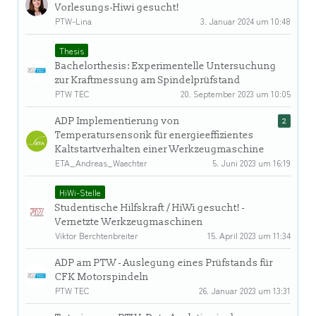
Vorlesungs-Hiwi gesucht!
PTW-Lina
3. Januar 2024 um 10:48
Thesis
Bachelorthesis: Experimentelle Untersuchung
zur Kraftmessung am Spindelprüfstand
PTW TEC
20. September 2023 um 10:05
ADP Implementierung von
2
Temperatursensorik für energieeffizientes
Kaltstartverhalten einer Werkzeugmaschine
ETA_Andreas_Waechter
5. Juni 2023 um 16:19
HiWi-Stelle
Studentische Hilfskraft / HiWi gesucht! -
Vernetzte Werkzeugmaschinen
Viktor Berchtenbreiter
15. April 2023 um 11:34
ADP am PTW - Auslegung eines Prüfstands für
CFK Motorspindeln
PTW TEC
26. Januar 2023 um 13:31