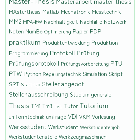
Master-Thesis
Masterarbeit
master thesis
MAsterthesis
Matlab
Mechatronik
Messtechnik
MM2
Nachhaltigkeit
Nachhilfe
Netzwerk
MPA-IfW
Noten
NumBe
Papier
PDP
Optimierung
praktikum
Produktentwicklung
Produktion
Protokoll
Prüfung
Programmierung
Prüfungsprotokoll
PTU
Prüfungsvorbereitung
PTW
Python
Simulation
Skript
Regelungstechnik
Stellenangebot
SRT
Start-Up
Stellenausschreibung
Studium generale
Thesis
Tutorium
TM1
Tm3
Tutor
TSL
VDI
umformtechnik
umfrage
VKM
Vorlesung
Werksstudent
Werkstudent
Werkstudentenjob
Werkstudentenstelle
Werkzeugmaschinen