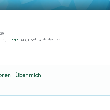
:39
n
3
Punkte
413
Profil-Aufrufe
1.379
onen
Über mich
.