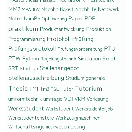
MM2
Nachhaltigkeit
Nachhilfe
Netzwerk
MPA-IfW
Noten
NumBe
Papier
PDP
Optimierung
praktikum
Produktentwicklung
Produktion
Protokoll
Prüfung
Programmierung
Prüfungsprotokoll
PTU
Prüfungsvorbereitung
PTW
Python
Simulation
Skript
Regelungstechnik
Stellenangebot
SRT
Start-Up
Stellenausschreibung
Studium generale
Thesis
Tutorium
TM1
Tm3
Tutor
TSL
VDI
umformtechnik
umfrage
VKM
Vorlesung
Werksstudent
Werkstudent
Werkstudentenjob
Werkstudentenstelle
Werkzeugmaschinen
Wirtschaftsingenieurwesen
Übung