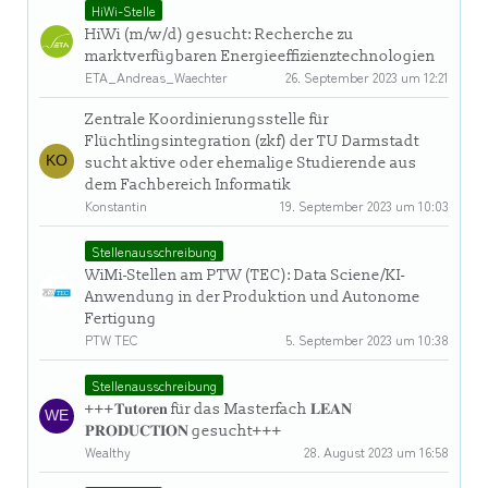
HiWi-Stelle
HiWi (m/w/d) gesucht: Recherche zu
marktverfügbaren Energieeffizienztechnologien
ETA_Andreas_Waechter
26. September 2023 um 12:21
Zentrale Koordinierungsstelle für
Flüchtlingsintegration (zkf) der TU Darmstadt
sucht aktive oder ehemalige Studierende aus
dem Fachbereich Informatik
Konstantin
19. September 2023 um 10:03
Stellenausschreibung
WiMi-Stellen am PTW (TEC): Data Sciene/KI-
Anwendung in der Produktion und Autonome
Fertigung
PTW TEC
5. September 2023 um 10:38
Stellenausschreibung
+++𝐓𝐮𝐭𝐨𝐫𝐞𝐧 für das Masterfach 𝐋𝐄𝐀𝐍
𝐏𝐑𝐎𝐃𝐔𝐂𝐓𝐈𝐎𝐍 gesucht+++
Wealthy
28. August 2023 um 16:58