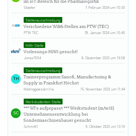
im IoT-Bereich für die Pharmalogistik
Staeter
7. Februar 2024 um 10:30
Stellenausschreibung
Verschiedene WiMi-Stellen am PTW (TEC)
PTW TEC
29. Januar 2024 um 10:40
HiWi-Stelle
Vorlesungs-HiWi gesucht!
Jonas7004
8. Dezember 2023 um 16:58
Stellenausschreibung
Traineeprogramm Sanofi, Manufacturing &
Supply in Frankfurt Höchst
thetinggoesskrrrra
15. November 2023 um 11:44
Werkstudenten-Stelle
*** WI's aufgepasst *** Werkstudent (m/w/d)
Unternehmensentwicklung bei
Sondermaschinenbauer gesucht
Schmitt1
9. Oktober 2023 um 13:10