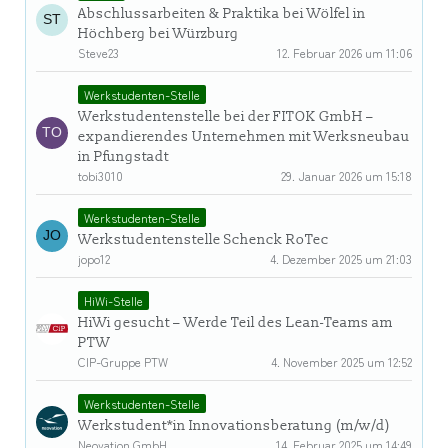
Abschlussarbeiten & Praktika bei Wölfel in
Höchberg bei Würzburg
Steve23
12. Februar 2026 um 11:06
Werkstudenten-Stelle
Werkstudentenstelle bei der FITOK GmbH –
expandierendes Unternehmen mit Werksneubau
in Pfungstadt
tobi3010
29. Januar 2026 um 15:18
Werkstudenten-Stelle
Werkstudentenstelle Schenck RoTec
jopo12
4. Dezember 2025 um 21:03
HiWi-Stelle
HiWi gesucht – Werde Teil des Lean-Teams am
PTW
CIP-Gruppe PTW
4. November 2025 um 12:52
Werkstudenten-Stelle
Werkstudent*in Innovationsberatung (m/w/d)
Neovation GmbH
14. Februar 2025 um 14:49