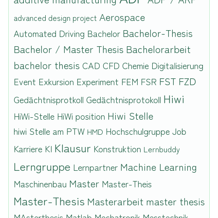
Aerospace
advanced design project
Bachelor-Thesis
Automated Driving
Bachelor
Bachelor / Master Thesis
Bachelorarbeit
bachelor thesis
CAD
CFD
Chemie
Digitalisierung
FST
FZD
Event
Exkursion
Experiment
FEM
FSR
Hiwi
Gedächtnisprotkoll
Gedächtnisprotokoll
Hiwi Stelle
HiWi-Stelle
HiWi position
hiwi Stelle am PTW
Hochschulgruppe
Job
HMD
Klausur
Karriere
KI
Konstruktion
Lernbuddy
Lerngruppe
Machine Learning
Lernpartner
Master
Maschinenbau
Master-Theis
Master-Thesis
Masterarbeit
master thesis
MAsterthesis
Matlab
Mechatronik
Messtechnik