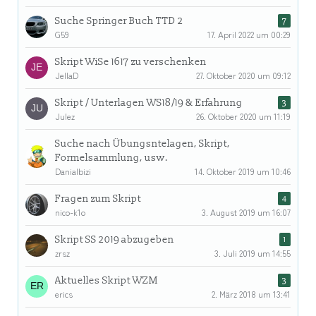
Suche Springer Buch TTD 2
7
G59
17. April 2022 um 00:29
Skript WiSe 1617 zu verschenken
JellaD
27. Oktober 2020 um 09:12
Skript / Unterlagen WS18/19 & Erfahrung
3
Julez
26. Oktober 2020 um 11:19
Suche nach Übungsntelagen, Skript,
Formelsammlung, usw.
Danialbizi
14. Oktober 2019 um 10:46
Fragen zum Skript
4
nico-k1o
3. August 2019 um 16:07
Skript SS 2019 abzugeben
1
zrsz
3. Juli 2019 um 14:55
Aktuelles Skript WZM
3
erics
2. März 2018 um 13:41