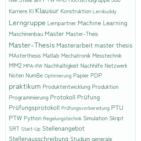
Klausur
Karriere
KI
Konstruktion
Lernbuddy
Lerngruppe
Machine Learning
Lernpartner
Master
Maschinenbau
Master-Theis
Master-Thesis
Masterarbeit
master thesis
MAsterthesis
Matlab
Mechatronik
Messtechnik
MM2
Nachhaltigkeit
Nachhilfe
Netzwerk
MPA-IfW
Noten
NumBe
Papier
PDP
Optimierung
praktikum
Produktentwicklung
Produktion
Protokoll
Prüfung
Programmierung
Prüfungsprotokoll
PTU
Prüfungsvorbereitung
PTW
Python
Simulation
Skript
Regelungstechnik
Stellenangebot
SRT
Start-Up
Stellenausschreibung
Studium generale