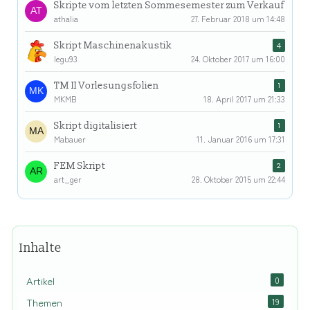
Skripte vom letzten Sommesemester zum Verkauf
athalia
27. Februar 2018 um 14:48
Skript Maschinenakustik
4
legu93
24. Oktober 2017 um 16:00
TM II Vorlesungsfolien
1
MKMB
18. April 2017 um 21:33
Skript digitalisiert
1
Mabauer
11. Januar 2016 um 17:31
FEM Skript
2
art_ger
28. Oktober 2015 um 22:44
Inhalte
Artikel
0
Themen
19