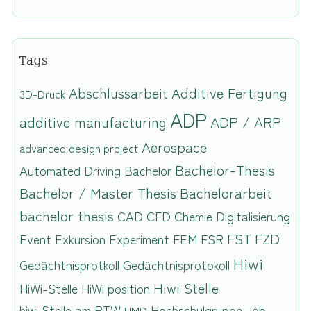
Tags
Abschlussarbeit
Additive Fertigung
3D-Druck
ADP
additive manufacturing
ADP / ARP
Aerospace
advanced design project
Bachelor-Thesis
Automated Driving
Bachelor
Bachelor / Master Thesis
Bachelorarbeit
bachelor thesis
CAD
CFD
Chemie
Digitalisierung
FST
FZD
Event
Exkursion
Experiment
FEM
FSR
Hiwi
Gedächtnisprotkoll
Gedächtnisprotokoll
Hiwi Stelle
HiWi-Stelle
HiWi position
hiwi Stelle am PTW
Hochschulgruppe
Job
HMD