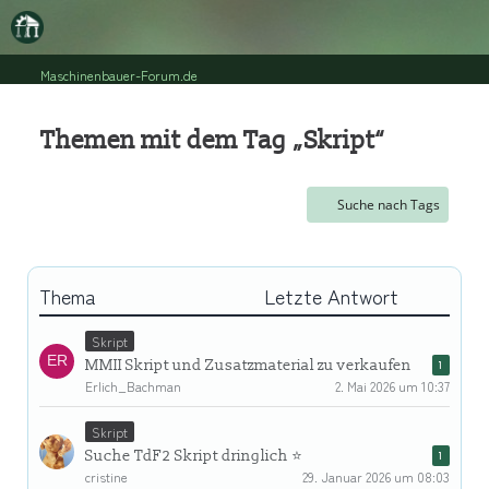
Maschinenbauer-Forum.de
Themen mit dem Tag „Skript“
Suche nach Tags
Thema
Letzte Antwort
Skript
MMII Skript und Zusatzmaterial zu verkaufen
1
Erlich_Bachman
2. Mai 2026 um 10:37
Skript
Suche TdF2 Skript dringlich ⭐️
1
cristine
29. Januar 2026 um 08:03