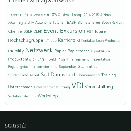
Themen-Schlagwortwolke
#vdi
#event
#netzwerken
#workshop
2014
2015
Airbus
Akaflieg
archiv
Autonome Tutorien
BASF
Biomaterialien
Bosch Rexroth
Event
Exkursion
Chemie
future
DGLR
DLRK
FST
Karriere
Hochschulgruppe
KI
IoT
Job
Kontakte
Lean Production
Netzwerk
mobility
Papier
Papiertechnik
praktikum
Produktentwicklung
Projekt
Projektmanagement
Präsentation
Stammtisch
Regelungstechnik
semstermine
September
SuJ Darmstadt
Training
Studentische Arbeit
Themenabend
VDI
Veranstaltung
Unternehmen
Unternehmensführung
Workshop
Verfahrenstechnik
Statistik