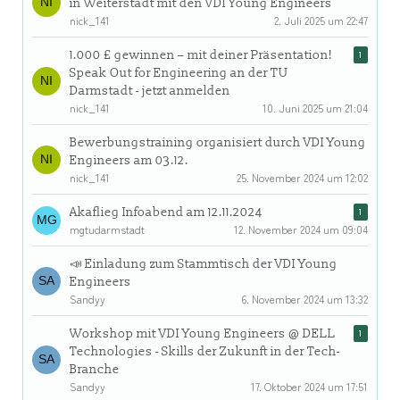
in Weiterstadt mit den VDI Young Engineers
nick_141
2. Juli 2025 um 22:47
1.000 £ gewinnen – mit deiner Präsentation!
1
Speak Out for Engineering an der TU
Darmstadt - jetzt anmelden
nick_141
10. Juni 2025 um 21:04
Bewerbungstraining organisiert durch VDI Young
Engineers am 03.12.
nick_141
25. November 2024 um 12:02
Akaflieg Infoabend am 12.11.2024
1
mgtudarmstadt
12. November 2024 um 09:04
📣 Einladung zum Stammtisch der VDI Young
Engineers
Sandyy
6. November 2024 um 13:32
Workshop mit VDI Young Engineers @ DELL
1
Technologies - Skills der Zukunft in der Tech-
Branche
Sandyy
17. Oktober 2024 um 17:51