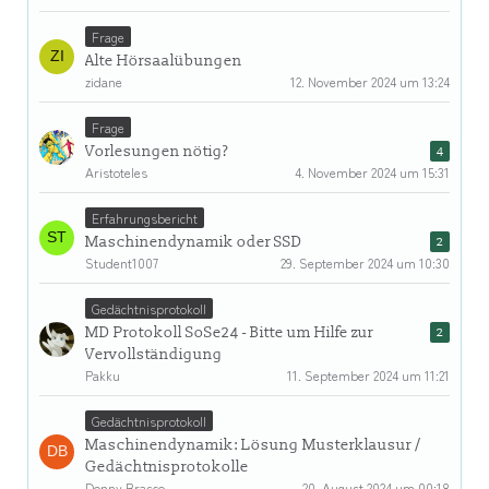
Frage
Alte Hörsaalübungen
zidane
12. November 2024 um 13:24
Frage
Vorlesungen nötig?
4
Aristoteles
4. November 2024 um 15:31
Erfahrungsbericht
Maschinendynamik oder SSD
2
Student1007
29. September 2024 um 10:30
Gedächtnisprotokoll
MD Protokoll SoSe24 - Bitte um Hilfe zur
2
Vervollständigung
Pakku
11. September 2024 um 11:21
Gedächtnisprotokoll
Maschinendynamik: Lösung Musterklausur /
Gedächtnisprotokolle
Donny Brasco
20. August 2024 um 00:18