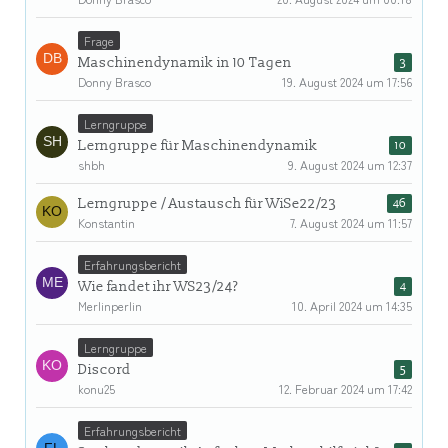
Frage
Maschinendynamik in 10 Tagen
3
Donny Brasco
19. August 2024 um 17:56
Lerngruppe
Lerngruppe für Maschinendynamik
10
shbh
9. August 2024 um 12:37
Lerngruppe / Austausch für WiSe22/23
46
Konstantin
7. August 2024 um 11:57
Erfahrungsbericht
Wie fandet ihr WS23/24?
4
Merlinperlin
10. April 2024 um 14:35
Lerngruppe
Discord
5
konu25
12. Februar 2024 um 17:42
Erfahrungsbericht