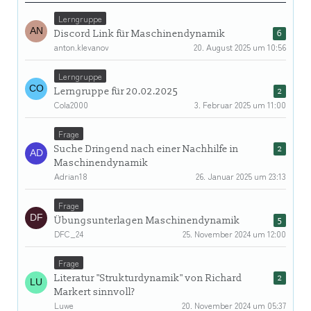
Lerngruppe
Discord Link für Maschinendynamik
6
anton.klevanov
20. August 2025 um 10:56
Lerngruppe
Lerngruppe für 20.02.2025
2
Cola2000
3. Februar 2025 um 11:00
Frage
Suche Dringend nach einer Nachhilfe in
2
Maschinendynamik
Adrian18
26. Januar 2025 um 23:13
Frage
Übungsunterlagen Maschinendynamik
5
DFC_24
25. November 2024 um 12:00
Frage
Literatur "Strukturdynamik" von Richard
2
Markert sinnvoll?
Luwe
20. November 2024 um 05:37