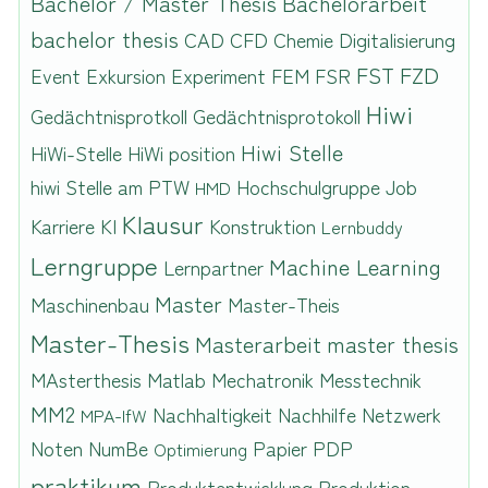
Bachelor / Master Thesis
Bachelorarbeit
bachelor thesis
CAD
CFD
Chemie
Digitalisierung
FST
FZD
Event
Exkursion
Experiment
FEM
FSR
Hiwi
Gedächtnisprotkoll
Gedächtnisprotokoll
Hiwi Stelle
HiWi-Stelle
HiWi position
hiwi Stelle am PTW
Hochschulgruppe
Job
HMD
Klausur
Karriere
KI
Konstruktion
Lernbuddy
Lerngruppe
Machine Learning
Lernpartner
Master
Maschinenbau
Master-Theis
Master-Thesis
Masterarbeit
master thesis
MAsterthesis
Matlab
Mechatronik
Messtechnik
MM2
Nachhaltigkeit
Nachhilfe
Netzwerk
MPA-IfW
Noten
NumBe
Papier
PDP
Optimierung
praktikum
Produktentwicklung
Produktion