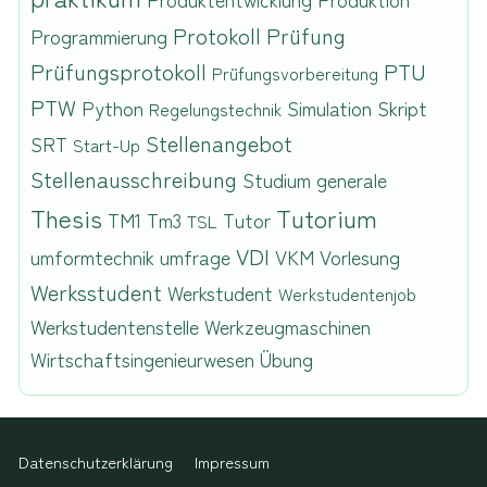
Protokoll
Prüfung
Programmierung
Prüfungsprotokoll
PTU
Prüfungsvorbereitung
PTW
Python
Simulation
Skript
Regelungstechnik
Stellenangebot
SRT
Start-Up
Stellenausschreibung
Studium generale
Thesis
Tutorium
TM1
Tm3
Tutor
TSL
VDI
umformtechnik
umfrage
VKM
Vorlesung
Werksstudent
Werkstudent
Werkstudentenjob
Werkstudentenstelle
Werkzeugmaschinen
Wirtschaftsingenieurwesen
Übung
Datenschutzerklärung
Impressum