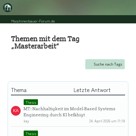
Maschinenbauer-Forum.de
Themen mit dem Tag
„Masterarbeit“
Suche nach Tags
Thema
Letzte Antwort
Thesis
MT: Nachhaltigkeit im Model-Based Systems
Engineering durch KI befähigt
kay
24. April 2026 um 11:18
Thesis