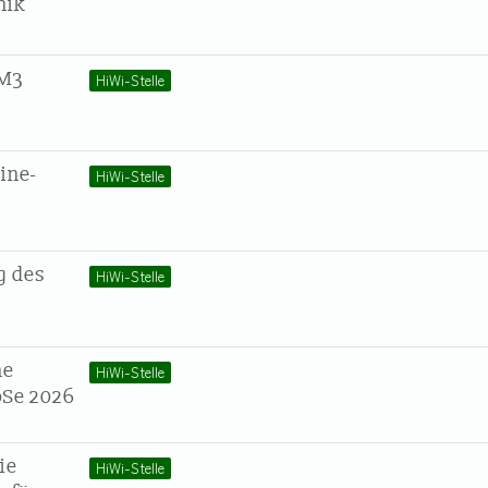
nik
TM3
HiWi-Stelle
ine-
HiWi-Stelle
g des
HiWi-Stelle
he
HiWi-Stelle
oSe 2026
ie
HiWi-Stelle