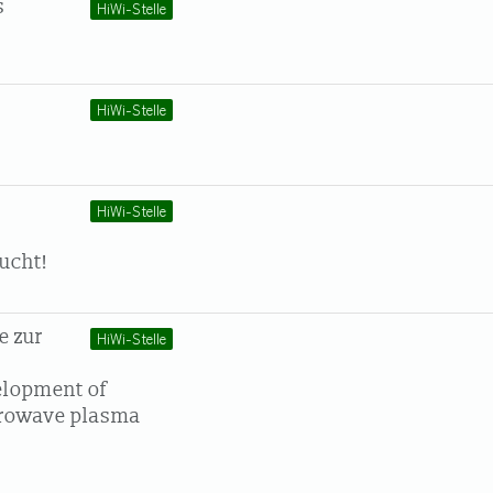
s
HiWi-Stelle
HiWi-Stelle
HiWi-Stelle
ucht!
e zur
HiWi-Stelle
elopment of
crowave plasma