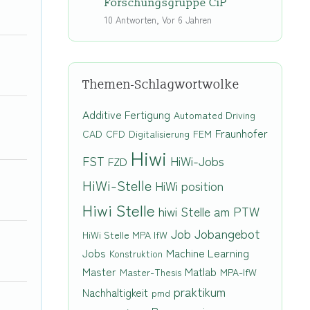
Forschungsgruppe CiP
10 Antworten, Vor 6 Jahren
Themen-Schlagwortwolke
Additive Fertigung
Automated Driving
Fraunhofer
CAD
CFD
Digitalisierung
FEM
Hiwi
FST
HiWi-Jobs
FZD
HiWi-Stelle
HiWi position
Hiwi Stelle
hiwi Stelle am PTW
Job
Jobangebot
HiWi Stelle MPA IfW
Jobs
Machine Learning
Konstruktion
Master
Matlab
Master-Thesis
MPA-IfW
praktikum
Nachhaltigkeit
pmd