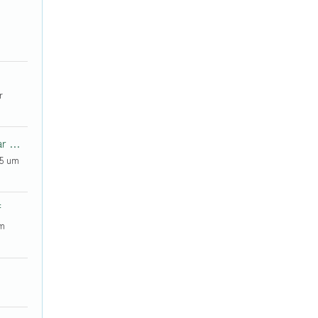
r
GaganKumar N K
25 um
f
um