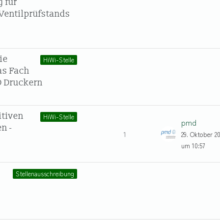
 für
 Ventilprüfstands
ie
HiWi-Stelle
as Fach
D Druckern
itiven
HiWi-Stelle
pmd
n -
1
29. Oktober 2
um 10:57
Stellenausschreibung