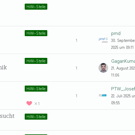
HiWi-Stelle
pmd
HiWi-Stelle
1
30. Septembe
2025 um 09:11
HiWi-Stelle
nik
1
21. August 20
11:06
PTW_Jose
HiWi-Stelle
1
22. Juli 2025 
09:55
1
esucht
HiWi-Stelle