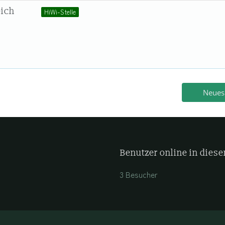
eich
HiWi-Stelle
Neues
Benutzer online in die
3 Besucher