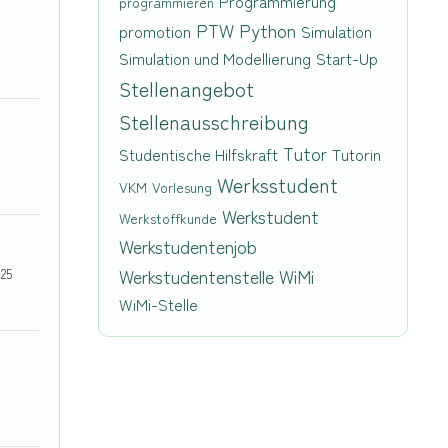
Programmierung
programmieren
PTW
Python
promotion
Simulation
Simulation und Modellierung
Start-Up
Stellenangebot
Stellenausschreibung
Tutor
Studentische Hilfskraft
Tutorin
Werksstudent
VKM
Vorlesung
Werkstudent
Werkstoffkunde
Werkstudentenjob
Werkstudentenstelle
WiMi
025
WiMi-Stelle