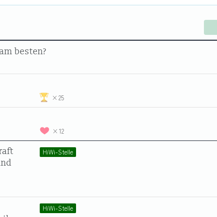
h am besten?
25
12
raft
HiWi-Stelle
und
HiWi-Stelle