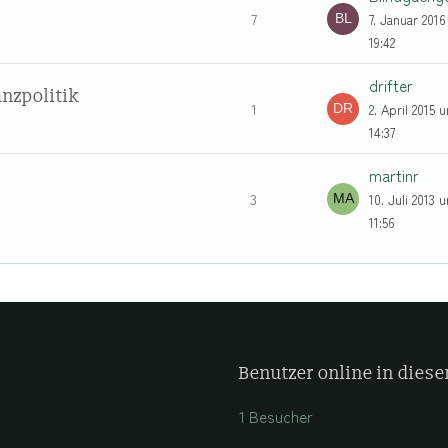
7
7. Januar 201
19:42
drifter
anzpolitik
1
2. April 2015 
14:37
martinr
3
10. Juli 2013 
11:56
Benutzer online in die
1 Besucher