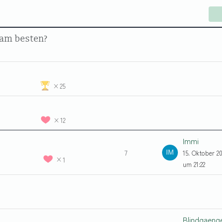
h am besten?
25
12
Immi
7
15. Oktober 2
1
um 21:22
Blindgaeng