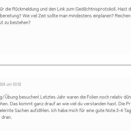
für die Rückmeldung und den Link zum Gedächtnisprotokoll. Hast du 
ereitung? Wie viel Zeit sollte man mindestens einplanen? Reiche
ut zu bestehen?
024 um 00:52
g/Übung besuchen! Letztes Jahr waren die Folien noch relativ dü
ehen. Das kommt ganz drauf an wie viel du verstanden hast. Die Prü
lernte Sachen aufzählen. Ich habe mich für eine gute Note 3-4 T
h dran.