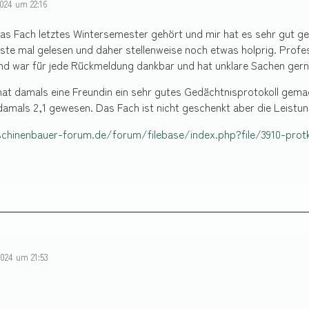
024 um 22:16
das Fach letztes Wintersemester gehört und mir hat es sehr gut ge
ste mal gelesen und daher stellenweise noch etwas holprig. Profes
nd war für jede Rückmeldung dankbar und hat unklare Sachen gern
hat damals eine Freundin ein sehr gutes Gedächtnisprotokoll gemacht
damals 2,1 gewesen. Das Fach ist nicht geschenkt aber die Leistun
chinenbauer-forum.de/forum/filebase/index.php?file/3910-pro
024 um 21:53