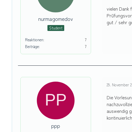
vielen Dank 
Prüfungsvorb
nurmagomedov
gut / sehr g
Student
Reaktionen
7
Beiträge
7
29. November 2
Die Vorlesun
nachzuvollzi
auswendig ge
kontinuierlic
ppp