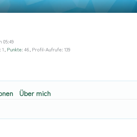
m 05:49
1
Punkte
46
Profil-Aufrufe
139
onen
Über mich
.