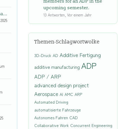
members for an ADP in the
upcoming semester.
Arnab_Kumar_Kundu
13 Antworten, Vor einem Jahr
 2025
Themen-Schlagwortwolke
Additive Fertigung
3D-Druck
AD
ADP
 um
additive manufacturing
ADP / ARP
advanced design project
um
Aerospace
AI
AMC
ARP
Automated Driving
automatisierte Fahrzeuge
Autonomes Fahren
CAD
25
Collaborative Work
Concurrent Engineering