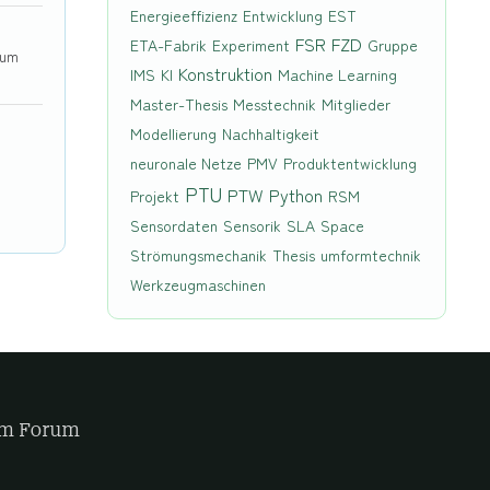
Energieeffizienz
Entwicklung
EST
FSR
FZD
ETA-Fabrik
Experiment
Gruppe
 um
Konstruktion
IMS
KI
Machine Learning
Master-Thesis
Messtechnik
Mitglieder
Modellierung
Nachhaltigkeit
neuronale Netze
PMV
Produktentwicklung
PTU
PTW
Python
Projekt
RSM
Sensordaten
Sensorik
SLA
Space
Strömungsmechanik
Thesis
umformtechnik
Werkzeugmaschinen
sem Forum