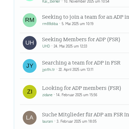
Kai_Berker
10. November 2025 um 10:54
Seeking to join a team for an ADP i
rm88diba
5. Mai 2025 um 10:19
Seeking Members for ADP (FSR)
UHD
24. Mai 2025 um 12:33
Searching a team for ADP in FSR
jyothi.tr
22. April 2025 um 13:11
Looking for ADP members (FSR)
zidane
14. Februar 2025 um 15:56
Suche Mitglieder für ADP am FSR In
laurani
3. Februar 2025 um 18:05