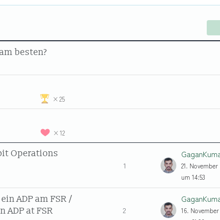
h am besten?
25
12
pit Operations
1
21. November 
um 14:53
 ein ADP am FSR /
2
an ADP at FSR
16. November