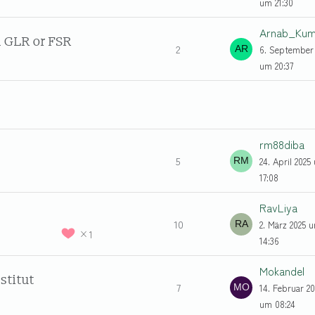
um 21:30
n GLR or FSR
2
6. September
um 20:37
rm88diba
5
24. April 2025
17:08
RavLiya
10
2. März 2025 
1
14:36
Mokandel
stitut
7
14. Februar 20
um 08:24