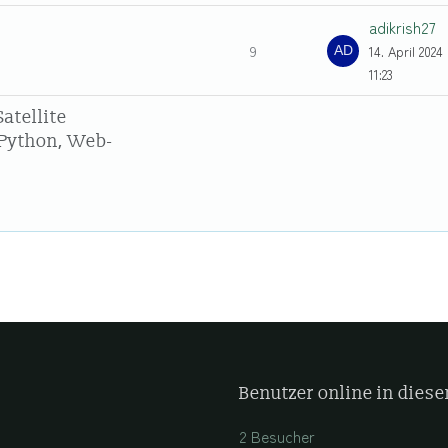
adikrish27
9
14. April 2024
11:23
atellite
Python, Web-
Benutzer online in die
2 Besucher