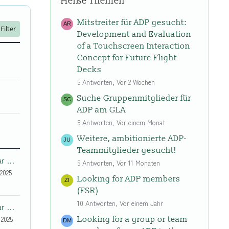
Heiße Themen
Mitstreiter für ADP gesucht:
Filter
Development and Evaluation
of a Touchscreen Interaction
Concept for Future Flight
Decks
5 Antworten, Vor 2 Wochen
Suche Gruppenmitglieder für
ADP am GLA
5 Antworten, Vor einem Monat
Weitere, ambitionierte ADP-
Teammitglieder gesucht!
GaganKumar N K
5 Antworten, Vor 11 Monaten
2025
Looking for ADP members
(FSR)
10 Antworten, Vor einem Jahr
GaganKumar N K
 2025
Looking for a group or team