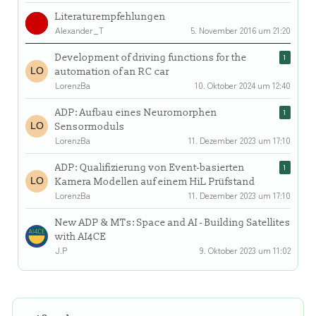
Literaturempfehlungen
Alexander_T
5. November 2016 um 21:20
Development of driving functions for the
1
automation of an RC car
LorenzBa
10. Oktober 2024 um 12:40
ADP: Aufbau eines Neuromorphen
1
Sensormoduls
LorenzBa
11. Dezember 2023 um 17:10
ADP: Qualifizierung von Event-basierten
1
Kamera Modellen auf einem HiL Prüfstand
LorenzBa
11. Dezember 2023 um 17:10
New ADP & MTs: Space and AI - Building Satellites
with AI4CE
J.P
9. Oktober 2023 um 11:02