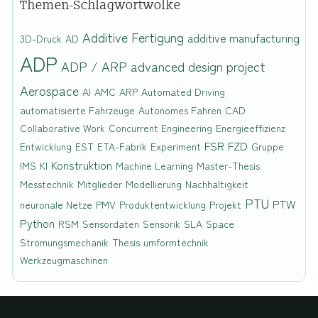
Themen-Schlagwortwolke
Additive Fertigung
additive manufacturing
3D-Druck
AD
ADP
ADP / ARP
advanced design project
Aerospace
AI
AMC
ARP
Automated Driving
automatisierte Fahrzeuge
Autonomes Fahren
CAD
Collaborative Work
Concurrent Engineering
Energieeffizienz
FSR
FZD
Entwicklung
EST
ETA-Fabrik
Experiment
Gruppe
Konstruktion
IMS
KI
Machine Learning
Master-Thesis
Messtechnik
Mitglieder
Modellierung
Nachhaltigkeit
PTU
PTW
neuronale Netze
PMV
Produktentwicklung
Projekt
Python
RSM
Sensordaten
Sensorik
SLA
Space
Strömungsmechanik
Thesis
umformtechnik
Werkzeugmaschinen