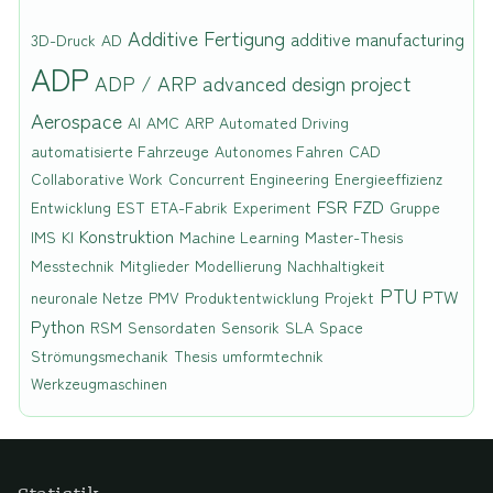
Additive Fertigung
additive manufacturing
3D-Druck
AD
ADP
ADP / ARP
advanced design project
Aerospace
AI
AMC
ARP
Automated Driving
automatisierte Fahrzeuge
Autonomes Fahren
CAD
Collaborative Work
Concurrent Engineering
Energieeffizienz
FSR
FZD
Entwicklung
EST
ETA-Fabrik
Experiment
Gruppe
Konstruktion
IMS
KI
Machine Learning
Master-Thesis
Messtechnik
Mitglieder
Modellierung
Nachhaltigkeit
PTU
PTW
neuronale Netze
PMV
Produktentwicklung
Projekt
Python
RSM
Sensordaten
Sensorik
SLA
Space
Strömungsmechanik
Thesis
umformtechnik
Werkzeugmaschinen