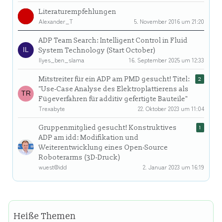
Literaturempfehlungen
Alexander_T
5. November 2016 um 21:20
ADP Team Search: Intelligent Control in Fluid
System Technology (Start October)
Ilyes_ben_slama
16. September 2025 um 12:33
Mitstreiter für ein ADP am PMD gesucht! Titel:
2
"Use-Case Analyse des Elektroplattierens als
Fügeverfahren für additiv gefertigte Bauteile"
Trexabyte
22. Oktober 2023 um 11:04
Gruppenmitglied gesucht! Konstruktives
1
ADP am idd: Modifikation und
Weiterentwicklung eines Open-Source
Roboterarms (3D-Druck)
wuest@idd
2. Januar 2023 um 16:19
Heiße Themen