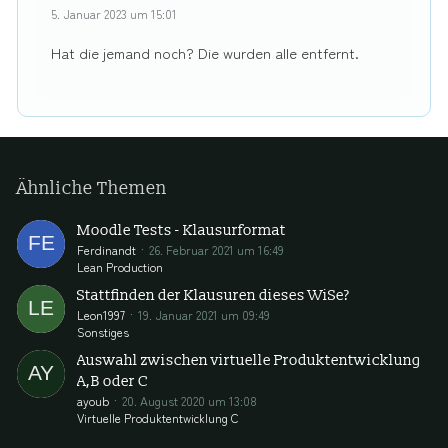
5. Januar 2023 um 15:01
Hat die jemand noch? Die wurden alle entfernt.
Ähnliche Themen
Moodle Tests - Klausurformat
Ferdinandt
26. Februar 2021 um 16:49
Lean Production
Stattfinden der Klausuren dieses WiSe?
Leon1997
19. Januar 2021 um 09:49
Sonstiges
Auswahl zwischen virtuelle Produktentwicklung
A,B oder C
ayoub
20. August 2020 um 13:08
Virtuelle Produktentwicklung C